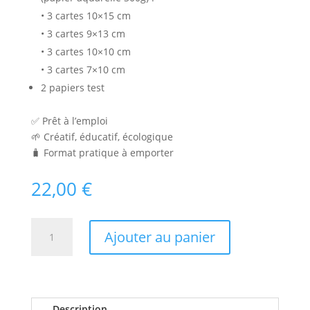
• 3 cartes 10×15 cm
• 3 cartes 9×13 cm
• 3 cartes 10×10 cm
• 3 cartes 7×10 cm
2 papiers test
✅ Prêt à l’emploi
🌱 Créatif, éducatif, écologique
🧳 Format pratique à emporter
22,00
€
quantité
Ajouter au panier
de
Recharge
Kit
Cyanotype
Découverte
Description