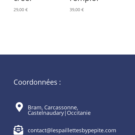
29,00
€
39,00
€
Coordonnées :

Bram, Carcassonne,
Castelnaudary|Occitanie

contact@lespaillettesbypepite.com